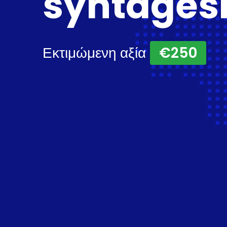
syntage
Εκτιμώμενη αξία
€250