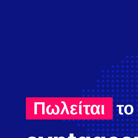
Πωλείται
το